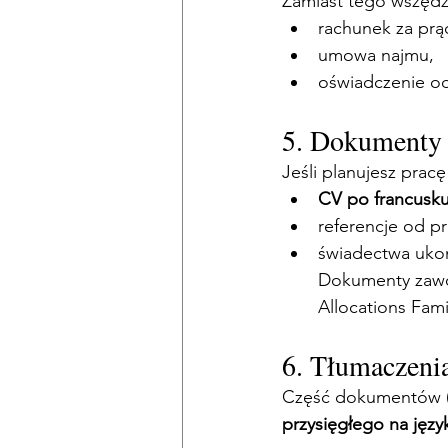
Zamiast tego wszędz
rachunek za prąd
umowa najmu,
oświadczenie od
5. Dokumenty
Jeśli planujesz pracę
CV po francusk
referencje od 
świadectwa ukoń
Dokumenty zawo
Allocations Fami
6. Tłumaczen
Część dokumentów (
przysięgłego na język