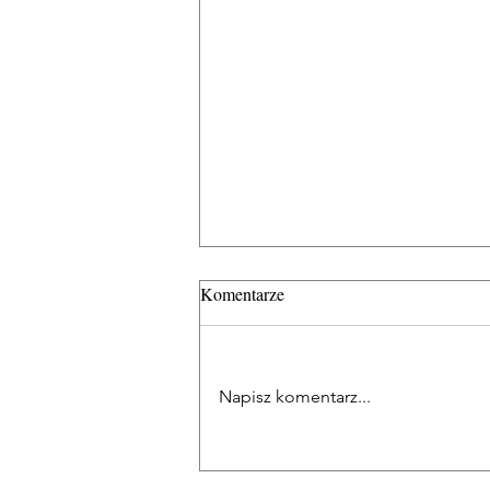
Komentarze
Napisz komentarz...
Terminy rozliczeń podatkowych
we Francji w 2026 roku