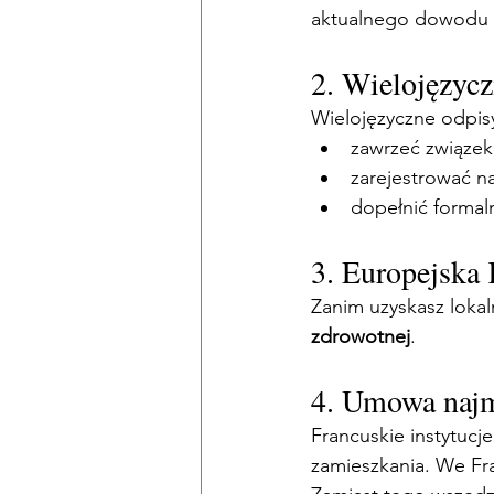
aktualnego dowodu lu
2. Wielojęzycz
Wielojęzyczne odpisy
zawrzeć związek
zarejestrować n
dopełnić formal
3. Europejska
Zanim uzyskasz lokal
zdrowotnej
.
4. Umowa najm
Francuskie instytucj
zamieszkania. We Fr