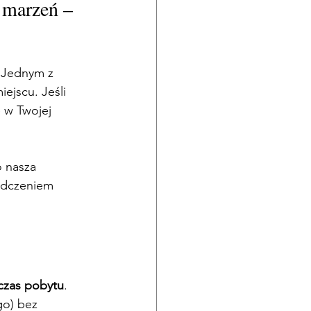
 marzeń – 
 Jednym z 
jscu. Jeśli 
ę w Twojej 
o nasza 
czeniem         
 czas pobytu
.   
o) bez 