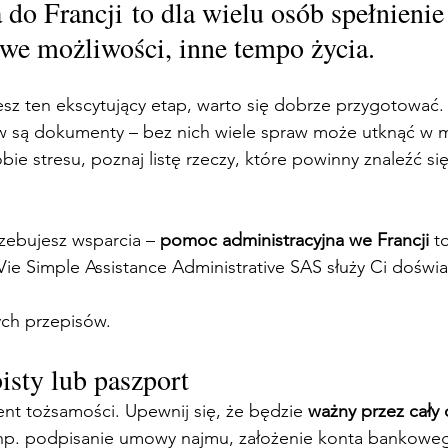
do Francji to dla wielu osób spełnienie
we możliwości, inne tempo życia. 
sz ten ekscytujący etap, warto się dobrze przygotować.
 są dokumenty – bez nich wiele spraw może utknąć w mie
ie stresu, poznaj listę rzeczy, które powinny znaleźć si
rzebujesz wsparcia – 
pomoc administracyjna we Francji
 t
Vie Simple Assistance Administrative SAS służy Ci doświad
ych przepisów.
sty lub paszport
 tożsamości. Upewnij się, że będzie 
ważny przez cały
(np. podpisanie umowy najmu, założenie konta bankoweg