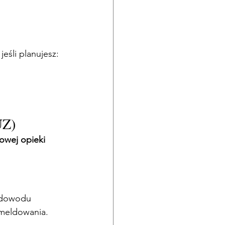
eśli planujesz:
UZ)
wej opieki 
 dowodu 
ameldowania. 