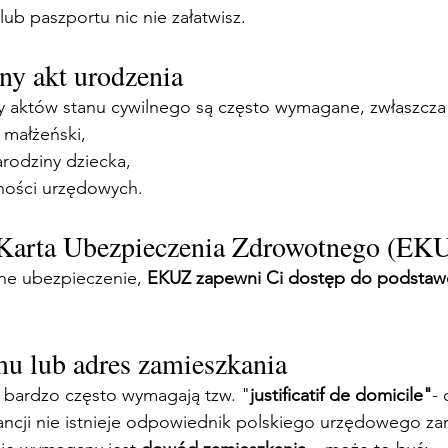
b paszportu nic nie załatwisz.
ny akt urodzenia
 aktów stanu cywilnego są często wymagane, zwłaszcza j
 małżeński,
arodziny dziecka,
ności urzędowych.
 Karta Ubezpieczenia Zdrowotnego (EK
ne ubezpieczenie, 
EKUZ zapewni Ci dostęp do podstawo
u lub adres zamieszkania
e bardzo często wymagają tzw. "
justificatif de domicile"
-
ancji nie istnieje odpowiednik polskiego urzędowego z