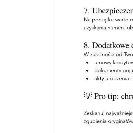
7. Ubezpiecze
Na początku warto m
uzyskania numeru ub
8. Dodatkowe
W zależności od Twoj
umowy kredytowe
dokumenty pojaz
akty urodzenia i
💡 Pro tip: c
Zeskanuj najważniej
zgubienia oryginałów