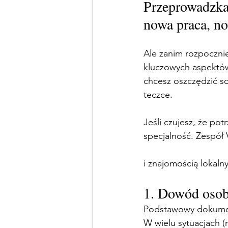
Przeprowadzka 
nowa praca, no
Ale zanim rozpocznie
kluczowych aspektów
chcesz oszczędzić sob
teczce.
Jeśli czujesz, że pot
specjalność. Zespół 
i znajomością lokaln
1. Dowód osobi
Podstawowy dokument
W wielu sytuacjach 