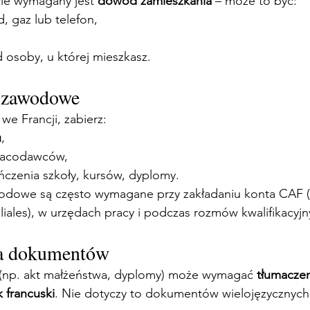
ie wymagany jest 
dowód zamieszkania
 – może to być:
, gaz lub telefon,
 osoby, u której mieszkasz.
 zawodowe
 we Francji, zabierz:
u
,
pracodawców,
czenia szkoły, kursów, dyplomy. 
dowe są często wymagane przy zakładaniu konta CAF (
liales), w urzędach pracy i podczas rozmów kwalifikacyjn
ia dokumentów
np. akt małżeństwa, dyplomy) może wymagać 
tłumaczen
 francuski
. Nie dotyczy to dokumentów wielojęzycznych