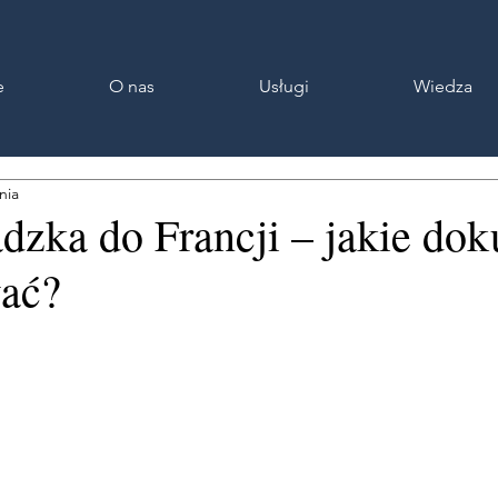
e
O nas
Usługi
Wiedza
nia
dzka do Francji – jakie do
ać?