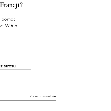
Francji?
na pomoc 
ie. W 
Vie 
z stresu
.
Zobacz wszystkie